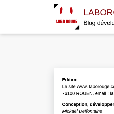
Aller
au
LABOR
contenu
principal
Blog dével
Edition
Le site www. laborouge.co
76100 ROUEN, email : l
Conception, développe
Mickaël Deffontaine