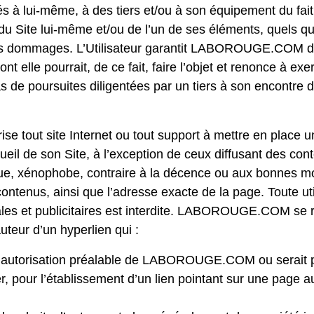
sés à lui-même, à des tiers et/ou à son équipement du fai
n du Site lui-même et/ou de l’un de ses éléments, quels qu
ces dommages. L’Utilisateur garantit LABOROUGE.COM 
t elle pourrait, de ce fait, faire l’objet et renonce à exe
as de poursuites diligentées par un tiers à son encontre de
out site Internet ou tout support à mettre en place un
cueil de son Site, à l’exception de ceux diffusant des con
e, xénophobe, contraire à la décence ou aux bonnes mœu
ontenus, ainsi que l’adresse exacte de la page. Toute util
ales et publicitaires est interdite. LABOROUGE.COM se r
auteur d’un hyperlien qui :
é l’autorisation préalable de LABOROUGE.COM ou serait p
r, pour l’établissement d’un lien pointant sur une page a