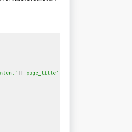
ntent'
][
'page_title'
])) {
