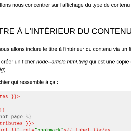
lons nous concentrer sur l'affichage du type de contenu 
ITRE À L'INTÉRIEUR DU CONTEN
s allons inclure le titre à l'intérieur du contenu via un f
 créer un ficher
node--article.html.twig
qui est une copie
ig
).
chier qui ressemble à ça :
tes }}
>
}}
not page %}
tributes }}
>
url }}
"
rel
=
"bookmark"
>
{{ label }}
</
a
>