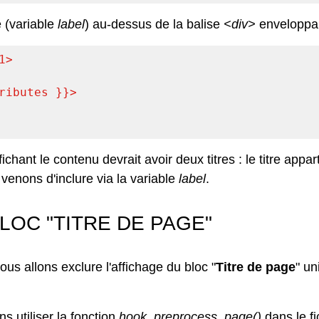
e (variable
label
) au-dessus de la balise
<div>
enveloppan
1
>
ributes }}
>
chant le contenu devrait avoir deux titres : le titre appar
s venons d'inclure via la variable
label
.
LOC "TITRE DE PAGE"
s allons exclure l'affichage du bloc "
Titre de page
" un
ns utiliser la fonction
hook_preprocess_page()
dans le fi