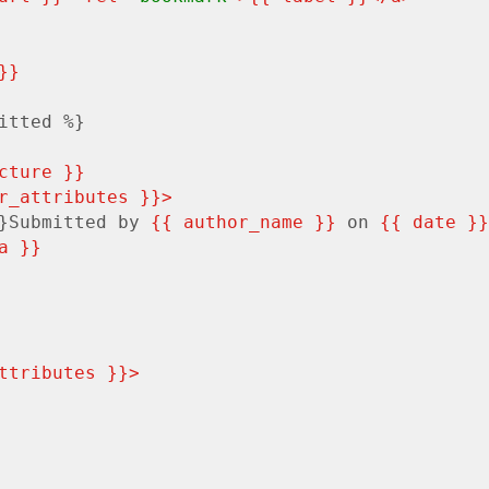
}}
itted %}
cture }}
r_attributes }}
>
}
Submitted by 
{{ author_name }}
 on 
{{ 
date
 }}
a }}
ttributes }}
>