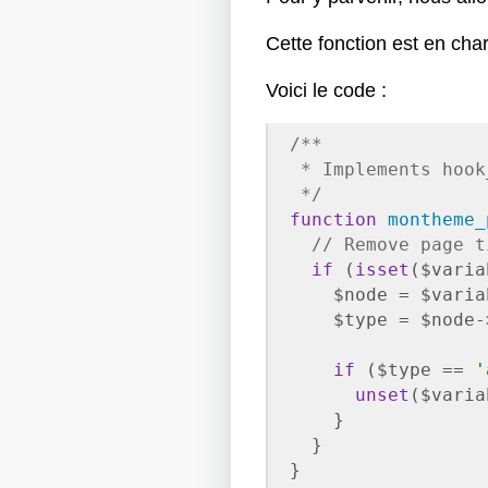
Cette fonction est en cha
Voici le code :
/**

 * Implements hook
 */
function
montheme_
// Remove page t
if
 (
isset
($varia
    $node = $varia
    $type = $node-
if
 ($type == 
'
unset
($varia
    }

  }

}