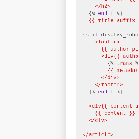
</
h2
>
{% 
endif
 %}
{{ title_suffix 
{% 
if
 display_subm
<
footer
>
{{ author_pi
<
div
{{ autho
{% 
trans
 %
{{ metadat
</
div
>
</
footer
>
{% 
endif
 %}
<
div
{{ content_a
{{ content }}
</
div
>
</
article
>