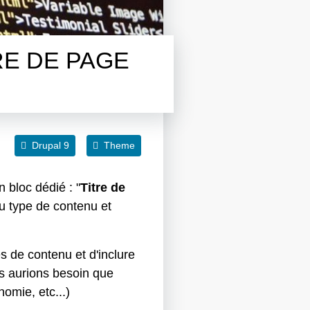
RE DE PAGE
Drupal 9
Theme
 bloc dédié : "
Titre de
au type de contenu et
es de contenu et d'inclure
us aurions besoin que
omie, etc...)