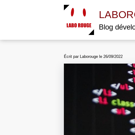
Aller
au
LABOR
contenu
principal
Blog dével
Écrit par
Laborouge
le
26/09/2022