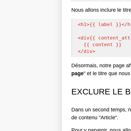
Nous allons inclure le titr
<
h1
>
{{ label }}
</
h
<
div
{{ content_att
{{ content }}
</
div
>
Désormais, notre page affi
page
" et le titre que nou
EXCLURE LE B
Dans un second temps, nou
de contenu "Article".
Pour y parvenir, nous allo