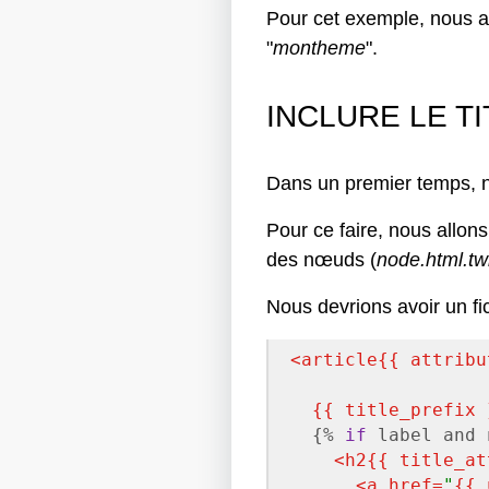
Pour cet exemple, nous al
"
montheme
".
INCLURE LE T
Dans un premier temps, nou
Pour ce faire, nous allons
des nœuds (
node.html.tw
Nous devrions avoir un fi
<
article
{{ attribu
{{ title_prefix 
{% 
if
 label and 
<
h2
{{ title_at
<
a
href
=
"
{{ 