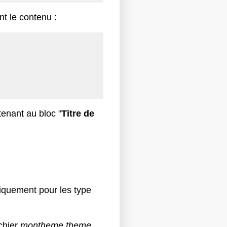
t le contenu :
tenant au bloc "
Titre de
iquement pour les type
chier
montheme.theme
.