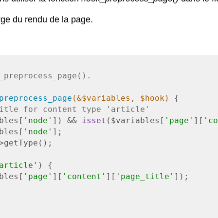
rge du rendu de la page.
_preprocess_page().

preprocess_page
(&$variables, $hook)
{

itle for content type 'article'
bles[
'node'
]) && 
isset
($variables[
'page'
][
'co
bles[
'node'
];

>getType();

article'
) {

bles[
'page'
][
'content'
][
'page_title'
]);
