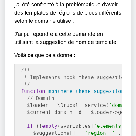
j'ai été confronté à la problématique d'avoir
des templates de régions de blocs différents
selon le domaine utilisé .
J'ai pu répondre à cette demande en
utilisant la suggestion de nom de template.
Voilà ce que cela donne :
/**

 * Implements hook_theme_suggestions_H
 */
function
montheme_theme_suggestions_r
// Domain
  $loader = \Drupal::service(
'domain.
  $current_domain_id = $loader->getAct
if
 (!
empty
($variables[
'elements'
][
'
    $suggestions[] = 
'region__'
 . $va