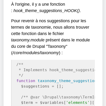
À l'origine, il y a une fonction
:
hook_theme_suggestions_HOOK()
.
Pour revenir à nos suggestions pour les
termes de taxonomie, nous allons trouver
cette fonction dans le fichier
taxonomy.module
présent dans le module
du core de Drupal "Taxonony"
(
/core/modules/taxonomy
) :
/**

 * Implements hook_theme_suggestions_H
 */
function
taxonomy_theme_suggestions_t
  $suggestions = [];

/** 
@var
 \Drupal\taxonomy\TermInter
  $term = $variables[
'elements'
][
'#ta