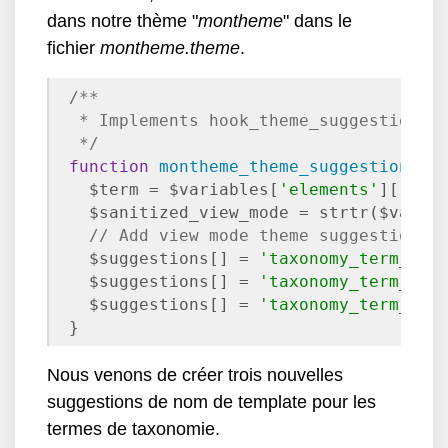
dans notre thème "
montheme
" dans le
fichier
montheme.theme
.
/**

 * Implements hook_theme_suggestions_H
 */
function
montheme_theme_suggestions_t
  $term = $variables[
'elements'
][
'#ta
  $sanitized_view_mode = strtr($varia
// Add view mode theme suggestions.
  $suggestions[] = 
'taxonomy_term__'
 
  $suggestions[] = 
'taxonomy_term__'
 
  $suggestions[] = 
'taxonomy_term__'
 
}
Nous venons de créer trois nouvelles
suggestions de nom de template pour les
termes de taxonomie.