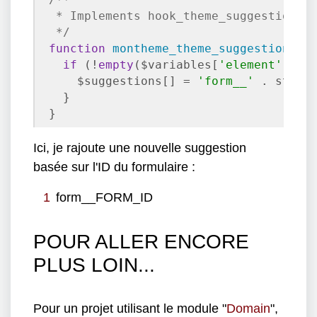
 * Implements hook_theme_suggestions_H
 */
function
montheme_theme_suggestions_f
if
 (!
empty
($variables[
'element'
][
'#
    $suggestions[] = 
'form__'
 . str_r
  }

}
Ici, je rajoute une nouvelle suggestion
basée sur l'ID du formulaire :
form__FORM_ID
POUR ALLER ENCORE
PLUS LOIN...
Pour un projet utilisant le module "
Domain
",